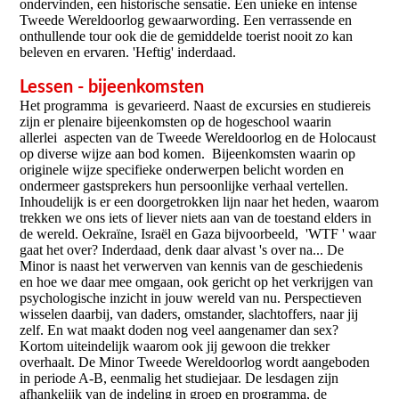
ondervinden, een historische sensatie. Een unieke en intense
Tweede Wereldoorlog gewaarwording. Een verrassende en
onthullende tour ook die de gemiddelde toerist nooit zo kan
beleven en ervaren. 'Heftig' inderdaad.
Lessen - bijeenkomsten
Het programma is gevarieerd. Naast de excursies en studiereis
zijn er plenaire bijeenkomsten op de hogeschool waarin
allerlei aspecten van de Tweede Wereldoorlog en de Holocaust
op diverse wijze aan bod komen. Bijeenkomsten waarin op
originele wijze specifieke onderwerpen belicht worden en
ondermeer gastsprekers hun persoonlijke verhaal vertellen.
Inhoudelijk is er een doorgetrokken lijn naar het heden, waarom
trekken we ons iets of liever niets aan van de toestand elders in
de wereld. Oekraïne, Israël en Gaza bijvoorbeeld, 'WTF ' waar
gaat het over? Inderdaad, denk daar alvast 's over na... De
Minor is naast het verwerven van kennis van de geschiedenis
en hoe we daar mee omgaan, ook gericht op het verkrijgen van
psychologische inzicht in jouw wereld van nu. Perspectieven
wisselen daarbij, van daders, omstander, slachtoffers, naar jij
zelf. En wat maakt doden nog veel aangenamer dan sex?
Kortom uiteindelijk waarom ook jij gewoon die trekker
overhaalt. De Minor Tweede Wereldoorlog wordt aangeboden
in periode A-B, eenmalig het studiejaar. De lesdagen zijn
afhankelijk van de indeling in groep en programma, de