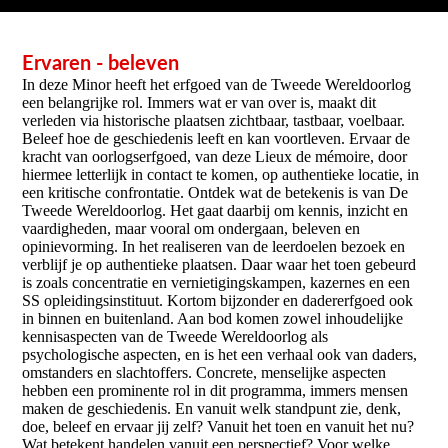
Ervaren - beleven
In deze Minor heeft het erfgoed van de Tweede Wereldoorlog
een belangrijke rol. Immers wat er van over is, maakt dit
verleden via historische plaatsen zichtbaar, tastbaar, voelbaar.
Beleef hoe de geschiedenis leeft en kan voortleven. Ervaar de
kracht van oorlogserfgoed, van deze Lieux de mémoire, door
hiermee letterlijk in contact te komen, op authentieke locatie, in
een kritische confrontatie. Ontdek wat de betekenis is van De
Tweede Wereldoorlog. Het gaat daarbij om kennis, inzicht en
vaardigheden, maar vooral om ondergaan, beleven en
opinievorming. In het realiseren van de leerdoelen bezoek en
verblijf je op authentieke plaatsen. Daar waar het toen gebeurd
is zoals concentratie en vernietigingskampen, kazernes en een
SS opleidingsinstituut. Kortom bijzonder en dadererfgoed ook
in binnen en buitenland. Aan bod komen zowel inhoudelijke
kennisaspecten van de Tweede Wereldoorlog als
psychologische aspecten, en is het een verhaal ook van daders,
omstanders en slachtoffers. Concrete, menselijke aspecten
hebben een prominente rol in dit programma, immers mensen
maken de geschiedenis. En vanuit welk standpunt zie, denk,
doe, beleef en ervaar jij zelf? Vanuit het toen en vanuit het nu?
Wat betekent handelen vanuit een perspectief? Voor welke